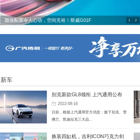
颜值配置令人心动，空间充裕！斯威G01F
1
2
新车
别克新款GL8领衔 上汽通用公布
2022-08-16
日前，根据上汽通用官方消息：旗下别克、雪
佛兰、凯迪拉克三大品...
换装四缸机，吉利ICON巧克力剑